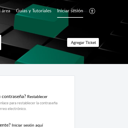
 área
Guías y Tutoriales
Iniciar sesión
Agregar Ticket
u contraseña?
Restablecer
nlace para restablecer la contraseña
orreo electrónico.
gente?
Iniciar sesión aquí