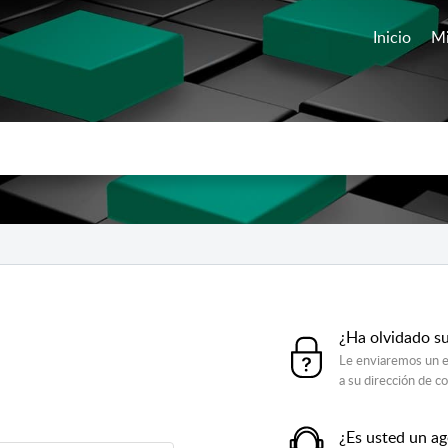
Inicio
Mi
¿Ha olvidado s
Le enviaremos un e
a su dirección de c
¿Es usted un a