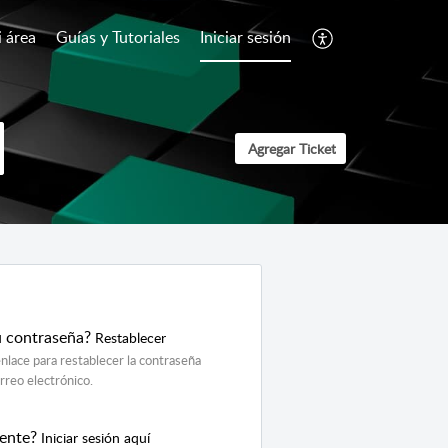
 área
Guías y Tutoriales
Iniciar sesión
Agregar Ticket
u contraseña?
Restablecer
nlace para restablecer la contraseña
orreo electrónico.
gente?
Iniciar sesión aquí