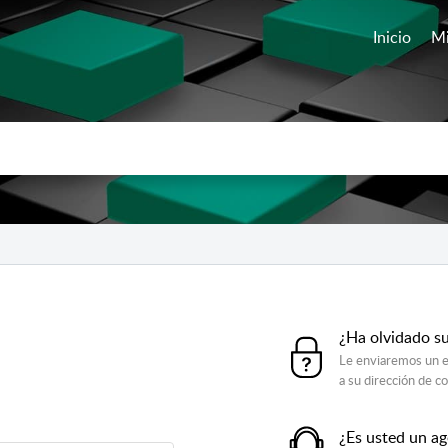
Inicio
Mi
¿Ha olvidado s
Le enviaremos un e
a su dirección de c
¿Es usted un a